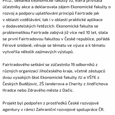
Ph.D., děkanka Ekonomické fakulty JU, která přivítala
účastníky akce a deklarovala zájem Ekonomické fakulty o
rozvoj a podporu uplatňování principů Fairtrade jak
v oblasti vzdělávání, tak i v oblasti praktické aplikace
v dodavatelských řetězcích. Ekonomická fakulta se
problematikou Fairtrade zabývá již více než 10 let, stala
se první Fairtradovou fakultou v České republice, pořádá
Férové snídaně, věnuje se tématu ve výuce a k tématu
vytvořila několik zajímavých výstupů.
Fairtradového setkání se zúčastnilo 19 odborníků z
různých organizací Jihočeského kraje, včetně zástupců
dvou vysokých škol Ekonomické fakulty JU a VŠTE z
Českých Budějovic, ZŠ Janderova a Charity z Jindřichova
Hradce nebo Zdravého města z Dačic.
Projekt byl podpořen z prostředků České rozvojové
agentury v rámci Zahraniční rozvojové spolupráce ČR.