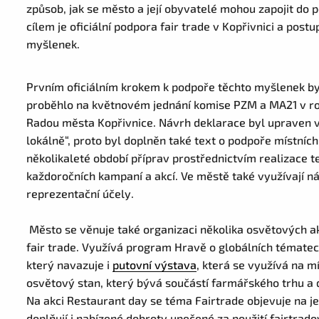
způsob, jak se město a její obyvatelé mohou zapojit do p
cílem je oficiální podpora fair trade v Kopřivnici a pos
myšlenek.
Prvním oficiálním krokem k podpoře těchto myšlenek bylo
proběhlo na květnovém jednání komise PZM a MA21 v ro
Radou města Kopřivnice. Návrh deklarace byl upraven v
lokálně“, proto byl doplněn také text o podpoře místní
několikaleté období příprav prostřednictvím realizace t
každoročních kampaní a akcí. Ve městě také využívají n
reprezentační účely.
Město se věnuje také organizaci několika osvětových a
fair trade. Využívá program Hravě o globálních tématec
který navazuje i
putovní výstava
, která se využívá na 
osvětový stan, který bývá součástí farmářského trhu a d
Na akci Restaurant day se téma Fairtrade objevuje na j
doplňují i nabízené dobroty upečené za použití fairtrad