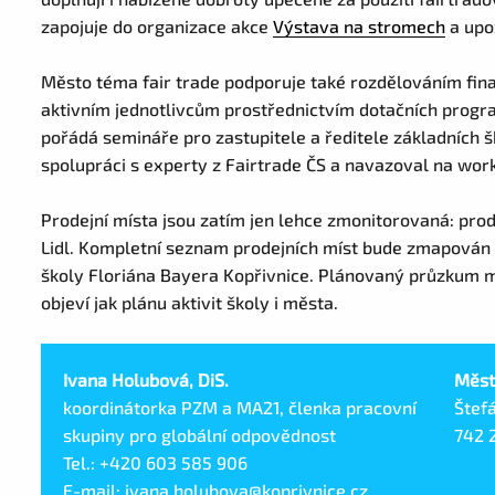
zapojuje do organizace akce
Výstava na stromech
a upo
Město téma fair trade podporuje také rozdělováním fin
aktivním jednotlivcům prostřednictvím dotačních progr
pořádá semináře pro zastupitele a ředitele základních 
spolupráci s experty z Fairtrade ČS a navazoval na wo
Prodejní místa jsou zatím jen lehce zmonitorovaná: prod
Lidl. Kompletní seznam prodejních míst bude zmapován
školy Floriána Bayera Kopřivnice. Plánovaný průzkum m
objeví jak plánu aktivit školy i města.
Ivana Holubová, DiS.
Měst
koordinátorka PZM a MA21, členka pracovní
Štef
skupiny pro globální odpovědnost
742 
Tel.: +420 603 585 906
E-mail: ivana.holubova@koprivnice.cz