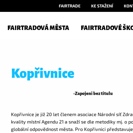
FAIRTRADE
KE STAŽENÍ
KON
FAIRTRADOVÁ MĚSTA
FAIRTRADOVÉ ŠK
Kopřivnice
-
Zapojeni bez titulu
Kopřivnice je již 20 let členem asociace Národní síť Zd
kvality místní Agendu 21 a snaží se dle metodiky mj. o p
globální odpovědnost města. Pro Kopřivnici představuje