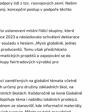
odpory lidí z tzv. rozvojových zemí. Našim
tupný, koncepční postup v podpoře těchto
 ustanovení místní řídící skupiny, které
ce 2023 a následovalo schválení deklarace
 souladu s heslem „Mysli globálně, jednej
ch producentů. Tomu však předcházelo
ematických projektů a zapojování se do
ákupy fairtradových výrobků pro
kcí zaměřených na globální témata včetně
h určený pro družiny základních škol, na
místních školách. Každoročně se koná Globálně
oplňuje téma i nabídku lokálních prodejců.
ednom ze stanovišť, kde informační materiály
ových surovin. Město se také pravidelně