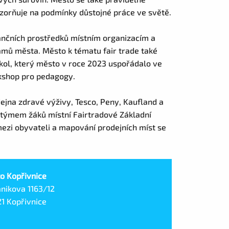
zorňuje na podmínky důstojné práce ve světě.
ančních prostředků místním organizacím a
amů města. Město k tématu fair trade také
škol, který město v roce 2023 uspořádalo ve
rkshop pro pedagogy.
ejna zdravé výživy, Tesco, Peny, Kaufland a
 týmem žáků místní Fairtradové Základní
ezi obyvateli a mapování prodejních míst se
o Kopřivnice
ánikova 1163/12
21 Kopřivnice