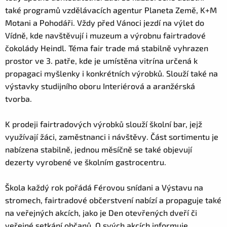
také programů vzdělávacích agentur Planeta Země, K+M
Motani a Pohodáři. Vždy před Vánoci jezdí na výlet do
Vídně, kde navštěvují i muzeum a výrobnu fairtradové
čokolády Heindl. Téma fair trade má stabilně vyhrazen
prostor ve 3. patře, kde je umístěna vitrína určená k
propagaci myšlenky i konkrétních výrobků. Slouží také na
výstavky studijního oboru Interiérová a aranžérská
tvorba.
K prodeji fairtradových výrobků slouží školní bar, jejž
využívají žáci, zaměstnanci i návštěvy. Část sortimentu je
nabízena stabilně, jednou měsíčně se také objevují
dezerty vyrobené ve školním gastrocentru.
Škola každý rok pořádá Férovou snídani a Výstavu na
stromech, fairtradové občerstvení nabízí a propaguje také
na veřejných akcích, jako je Den otevřených dveří či
veřejné setkání občanů. O svých akcích informuje