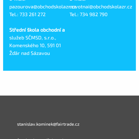
pazourova@obchodskolazr.cz
novotnai@obchodskolazr.cz
Tel.: 733 261 272
Tel.: 734 982 790
Střední škola obchodní a
služeb SČMSD, s.r.o.,
Komenského 10, 591 01
Žďár nad Sázavou
stanislav.kominek@fairtrade.cz