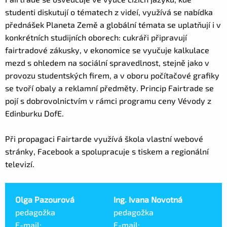
studenti diskutují o tématech z videí, využívá se nabídka
přednášek Planeta Země a globální témata se uplatňují i v
konkrétních studijních oborech: cukráři připravují
fairtradové zákusky, v ekonomice se vyučuje kalkulace
mezd s ohledem na sociální spravedlnost, stejně jako v
provozu studentských firem, a v oboru počítačové grafiky
se tvoří obaly a reklamní předměty. Princip Fairtrade se
pojí s dobrovolnictvím v rámci programu ceny Vévody z
Edinburku DofE.
Při propagaci Fairtarde využívá škola vlastní webové
stránky, Facebook a spolupracuje s tiskem a regionální
televizí.
Olga Pazourová
Ing. Ivana Novotná
pedagožka
pedagožka
E-mail:
E-mail: