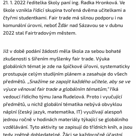
21. 1. 2022 ředitelka školy paní ing. Radka Hronková. Ve
škole vznikla řídicí skupina tvořená dvěma učitelkami a
čtyřmi studentkami. Fair trade má silnou podporu i na
komunální úrovni, neboť Žďár nad Sázavou se v dubnu
2022 stal Fairtradovým městem.
Již v době podání žádosti měla škola za sebou bohaté
zkušenosti s šířením myšlenky fair trade. Výuka
globálních témat je zde na špičkové úřovni, systematicky
prostupuje celým studijním plánem a zasahuje do všech
předmětů.
„Snažíme se zapojit každého učitele, aby se ve
výuce věnoval fair trade a globálním tématům,“
říká
vedoucí řídicího týmu Jana Rudelová. Proto i vyučující
předmětů, u nichž globální tématika nebývá obvyklou
náplní (český jazyk, matematika, IT) využívají alespoň
jednou ročně v hodinách materiály týkající se globálního
vzdělávání. Tyto aktivity se zapisují do třídních knih, a jsou
tedy zpětně dohledatelné. Žáci se každoročně účastní