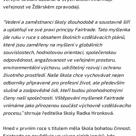
veřejnost ve Žďárském zpravodaji.
“Vedení a zaměstnanci školy dlouhodobě a soustavně šíří
a uplatňují ve své praxi principy Fairtrade. Tato myšlenka
jde ruku v ruce s obsahem školních vzdělávacích plánů,
které jsou zaměřeny na myšlení v globálních
souvislostech, hodnotovou orientaci, společenskou
odpovědnost, angažovanost ve veřejném prostoru,
environmentální výchovu, udržitelný rozvoj i ochranu
životního prostředí. Naše škola chce vychovávat nejen
odborníky připravené pro profesní život, ale především
slušné a zodpovědné lidi, kteří budou plnohodnotnými
členy naší společnosti. Vštěpování myšlenek Fairtrade
vnímáme jako přirozenou součást výchovně vzdělávacího
procesu,”
shrnuje ředitelka školy Radka Hronková.
Hned v prvním roce s titulem měla škola bohatou činnost.
Fairtrade se osvědčuje ve výuce cizích jazyků, kde